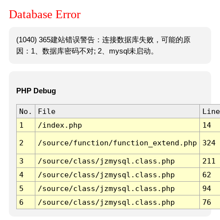
Database Error
(1040) 365建站错误警告：连接数据库失败，可能的原
因：1、数据库密码不对; 2、mysql未启动。
PHP Debug
No.
File
Line
1
/index.php
14
2
/source/function/function_extend.php
324
3
/source/class/jzmysql.class.php
211
4
/source/class/jzmysql.class.php
62
5
/source/class/jzmysql.class.php
94
6
/source/class/jzmysql.class.php
76