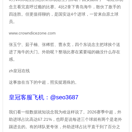
念主看完直呼过瘾的比赛。4比2拿下青岛海牛，散伙了敌手的
四连胜。但更值得聊的，是国安这4个进球，一皆来自原土球
员。
www.crowndicezone.com
张玉宁、茹子楠、张稀哲、曹永竞，四个东说念主把球挨个送
进了海牛的大门。外助呢？整场比赛在紧要端的确没什么存在
感。
zh皇冠在线
这事放在当下的中超，照实挺迥殊的。
皇冠客服飞机：@seo3687
我们看一组数据就知说念我为啥这样说了。2026赛季中超，外
助进球占比高达67.21%，也即是说每进三个球就有两个是老外
踢进去的。有的球队更夸张，外助进球占比平直干到了百分之