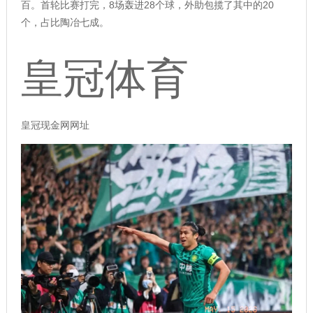
百。首轮比赛打完，8场轰进28个球，外助包揽了其中的20
个，占比陶冶七成。
皇冠体育
皇冠现金网网址