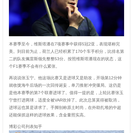
本赛季至今，维斯塔潘在7项赛事中获得5冠2亚，表现堪称完
美。到目前为止，荷兰人已经积累了170个车手积分，比排名第
二的队友佩雷斯领先整整53分。按照维斯塔潘现在的状态，这
个F1赛季不会有什么紧张。
再说说张玉宁。他这场比赛又是进球又是助攻，开场第12分钟
就收拢海牛后场的一次回传诞妄，单刀推射冲突僵局。这仍是
是他本赛季的第7个联赛进球了。值得一提的是，上轮比赛张玉
宁曾打进两球，适度全被VAR吹掉了。此次总算莫得被取消，
进球运也算是讲求了。手脚别称原土时尚，在外助扎堆的中超
还能保抓这样的进球效果，含金量照实高。
博彩公司列表知乎