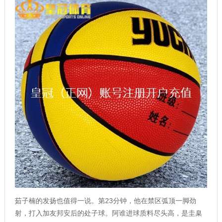
茹子楠的发扬也值得一说。第23分钟，他在禁区弧顶一脚劲
射，打入加友邦安后的处子球。阿谁进球质料尽头高，是圭臬