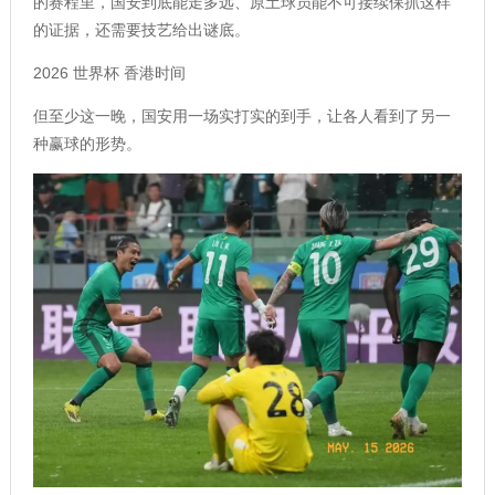
的赛程里，国安到底能走多远、原土球员能不可接续保抓这样
的证据，还需要技艺给出谜底。
2026 世界杯 香港时间
但至少这一晚，国安用一场实打实的到手，让各人看到了另一
种赢球的形势。