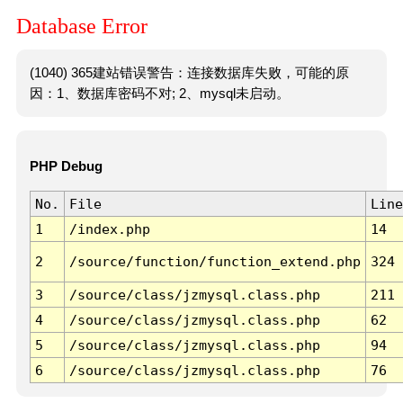
Database Error
(1040) 365建站错误警告：连接数据库失败，可能的原
因：1、数据库密码不对; 2、mysql未启动。
PHP Debug
No.
File
Line
1
/index.php
14
2
/source/function/function_extend.php
324
3
/source/class/jzmysql.class.php
211
4
/source/class/jzmysql.class.php
62
5
/source/class/jzmysql.class.php
94
6
/source/class/jzmysql.class.php
76