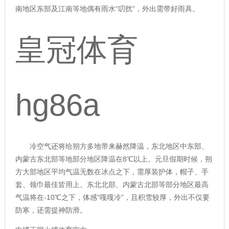
南地区东部及江南等地偶有雨水“叨扰”，外出需带好雨具。
皇冠体育
hg86a
冷空气还将给朔方多地带来赫然降温，东北地区中东部、
内蒙古东北部等地部分地区降温在8℃以上。元旦假期时候，朔
方大部地区平均气温无数在冰点之下，需厚装护体，帽子、手
套、领巾最佳皆用上。东北北部、内蒙古北部等部分地区最高
气温将在-10℃之下，体感“嘎嘎冷”，且积雪较厚，外出不仅要
防寒，还需提神防滑。