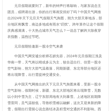
元旦假期就要到了，新年的钟声行将敲响，与家东说念主
团员，或聘请出游，你的出行筹画安排好了吗？中国天气网推
出2024年天下元旦天气假期天气舆图，朔方大部天寒地冻，部
分地区将飘雪，南边多地或有雨水“叨扰”。跨年算作让这个假期
庆典感满满，十大热点城市天气怎么？一说念了解跨大除夜穿
衣指数，温煦过节吧。
元旦假期恰逢新一股冷空气来袭
中国天气网安谧分析师石妍先容，2024年元旦假期江淮及
华南一带，天气将以晴或多云为主，较合适出行。但受一股冷
空气影响，朔方大部气温着落，同期新疆、东北等部分地区还
将出现降雪，出行需提神交通安全。
从中国天气网推出的天下元旦天气舆图来看，受新一股冷
空气影响，假期时候，新疆、东北大部地区将出现降雪，无数
以小到中雪为主，辽宁东部局地有大到暴雪。上述地区前期降
雪雷同，且气温较低，导致积雪难以融解，这次又迎来新的降
雪，假期出行需留心说念路结冰及积雪对交通的不利影响。西