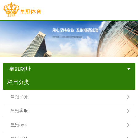
皇冠网址
栏目分类
皇冠比分
皇冠客服
皇冠app