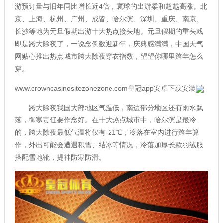
游预订量与旧年同比增长近4倍，寰球的出游柔和超越高涨。北
京、上海、杭州、广州、成皆、哈尔滨、深圳、重庆、南京、
长沙等地为元旦假期出游十大热点接头地。元旦假期的重头戏
即是跨大除夜了，一说念倒数迎新年，庆典感满满，中国天气
网贴心推出热点城市跨大除夜穿衣指数，望望你哪里跨年怎么
穿。
www.crowncasinositezonezone.com皇冠app安卓下载安装
跨大除夜我国大部地区气温低，南边部分地区还有雨水飘
落，御寒责任要作念好。在十大热点城市中，哈尔滨是最冷
的，跨大除夜最低气温将仅有-21℃，冷落在室内进行跨年算
作，外出可能会遭遇积雪、结冰等情况，冷落加厚长款羽绒服
搭配雪地靴，提神防寒防滑。