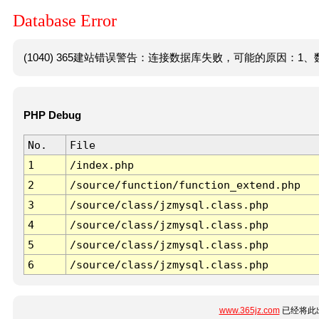
Database Error
(1040) 365建站错误警告：连接数据库失败，可能的原因：1、数
PHP Debug
No.
File
1
/index.php
2
/source/function/function_extend.php
3
/source/class/jzmysql.class.php
4
/source/class/jzmysql.class.php
5
/source/class/jzmysql.class.php
6
/source/class/jzmysql.class.php
www.365jz.com
已经将此